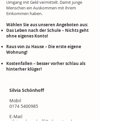
Umgang mit Geld vermittelt. Damit junge
Menschen ein Auskommen mit ihrem
Einkommen haben.
Wählen Sie aus unseren Angeboten aus:
Das Leben nach der Schule
–
Nichts geht
ohne eigenes Konto!
Raus von zu Hause – Die erste eigene
Wohnung!
Kostenfallen – besser vorher schlau als
hinterher klüger!
Kontakt
Silvia Schönhoff
Mobil
0174 5400985
E-Mail
silvia.schoenhoff@sib-swtev.de
Öffnungszeiten
nach Vereinbarung